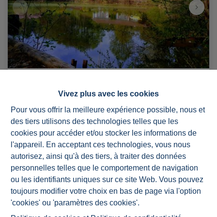
Bungalow + jardin + étang
Vivez plus avec les cookies
Pour vous offrir la meilleure expérience possible, nous et
4920 Ernonheid
|
Ref
: 
572
des tiers utilisons des technologies telles que les
cookies pour accéder et/ou stocker les informations de
€ 360.000
l'appareil. En acceptant ces technologies, vous nous
autorisez, ainsi qu'à des tiers, à traiter des données
2
1
1
personnelles telles que le comportement de navigation
ou les identifiants uniques sur ce site Web. Vous pouvez
toujours modifier votre choix en bas de page via l'option
'cookies' ou 'paramètres des cookies'.