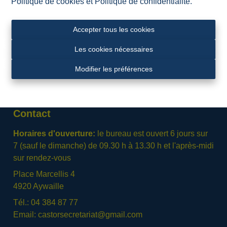
Politique de cookies
et
Politique de confidentialité
.
Accepter tous les cookies
Les cookies nécessaires
Modifier les préférences
Contact
Horaires d'ouverture:
le bureau est ouvert 6 jours sur
7 (sauf le dimanche) de 09.30 h à 13.30 h et l'après-midi
sur rendez-vous
Place Marcellis 4
4920 Aywaille
Tél.: 04 384 87 77
Email:
castorsecretariat@gmail.com