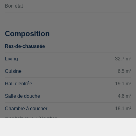
Bon état
Composition
Rez-de-chaussée
Living
32.7 m²
Cuisine
6.5 m²
Hall d'entrée
19.1 m²
Salle de douche
4.6 m²
Chambre à coucher
18.1 m²
avec bain bulle + 2 lavabos
Chambre à coucher
10.6 m²