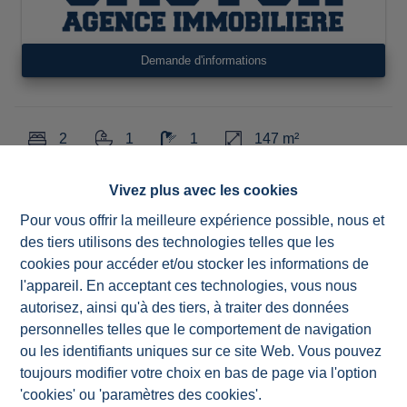
Demande d'informations
2
1
1
147 m²
5000 m²
3
Vivez plus avec les cookies
Pour vous offrir la meilleure expérience possible, nous et
des tiers utilisons des technologies telles que les
UNIQUE. AYWAILLE - Ernonheid. Bungalow au calme et
cookies pour accéder et/ou stocker les informations de
en pleine nature. SITUATION EXCEPTIONELLE. 2
l'appareil. En acceptant ces technologies, vous nous
chambres bureau grand living, véranda, buanderie. Terrain
autorisez, ainsi qu'à des tiers, à traiter des données
+- 5 000 m², propriété avec un grand étang, jardin
personnelles telles que le comportement de navigation
aménagé très fleuris, arbres fruitiers et 3 boxes pour
ou les identifiants uniques sur ce site Web. Vous pouvez
chevaux. Sans vis-à-vis, loin des voisins.
toujours modifier votre choix en bas de page via l'option
A 10' du centre ville. PEB G
'cookies' ou 'paramètres des cookies'.
Merci de vérifier votre capacité de financement avant toute