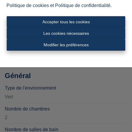
Politique de cookies
et
Politique de confidentialité
.
demande de visite.
Accepter tous les cookies
Les cookies nécessaires
Partager
Modifier les préférences
Général
Type de l'environnement
Vert
Nombre de chambres
2
Nombre de salles de bain